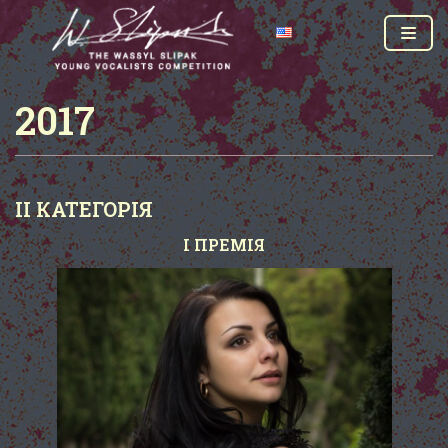
Перейти
до
вмісту
2017
II КАТЕГОРІЯ
І ПРЕМІЯ